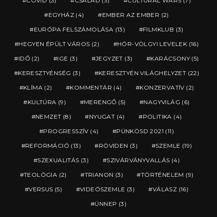
COVID
(3)
CSALÁD
(3)
CULTURAL WARS
(7)
EGYHÁZ
(4)
EMBER AZ EMBER
(2)
EURÓPA FELSZÁMOLÁSA
(13)
FILMKLUB
(3)
HEGYEN ÉPÜLT VÁROS
(2)
HÓR-VÖLGYI LEVELEK
(16)
IDŐ
(2)
IGE
(3)
JEGYZET
(3)
KARÁCSONY
(5)
KERESZTYÉNSÉG
(3)
KERESZTYÉN VILÁGHELYZET
(22)
KLÍMA
(2)
KOMMENTÁR
(4)
KONZERVATÍV
(2)
KULTÚRA
(9)
MERENGŐ
(5)
NAGYVILÁG
(6)
NEMZET
(8)
NYUGAT
(4)
POLITIKA
(4)
PROGRESSZÍV
(4)
PÜNKÖSD 2021
(11)
REFORMÁCIÓ
(13)
RÖVIDEN
(3)
SZEMLE
(19)
SZEXUALITÁS
(3)
SZIVÁRVÁNYVALLÁS
(4)
TEOLÓGIA
(2)
TRIANON
(3)
TÖRTÉNELEM
(9)
VERSUS
(5)
VIDEÓSZEMLE
(3)
VÁLASZ
(16)
ÜNNEP
(3)