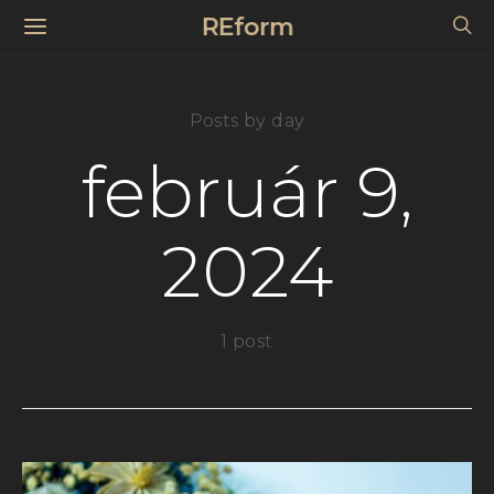
REform
Posts by day
február 9,
2024
1 post