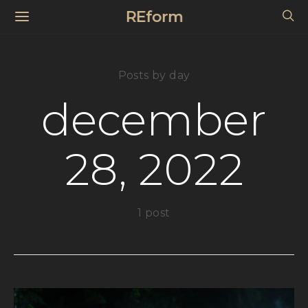
REform
Posts by day
december
28, 2022
1 post