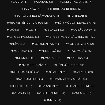
COVID
(3)
CSALÁD
(3)
CULTURAL WARS
(7)
EGYHÁZ
(4)
EMBER AZ EMBER
(2)
EURÓPA FELSZÁMOLÁSA
(13)
FILMKLUB
(3)
HEGYEN ÉPÜLT VÁROS
(2)
HÓR-VÖLGYI LEVELEK
(16)
IDŐ
(2)
IGE
(3)
JEGYZET
(3)
KARÁCSONY
(5)
KERESZTYÉNSÉG
(3)
KERESZTYÉN VILÁGHELYZET
(22)
KLÍMA
(2)
KOMMENTÁR
(4)
KONZERVATÍV
(2)
KULTÚRA
(9)
MERENGŐ
(5)
NAGYVILÁG
(6)
NEMZET
(8)
NYUGAT
(4)
POLITIKA
(4)
PROGRESSZÍV
(4)
PÜNKÖSD 2021
(11)
REFORMÁCIÓ
(13)
RÖVIDEN
(3)
SZEMLE
(19)
SZEXUALITÁS
(3)
SZIVÁRVÁNYVALLÁS
(4)
TEOLÓGIA
(2)
TRIANON
(3)
TÖRTÉNELEM
(9)
VERSUS
(5)
VIDEÓSZEMLE
(3)
VÁLASZ
(16)
ÜNNEP
(3)