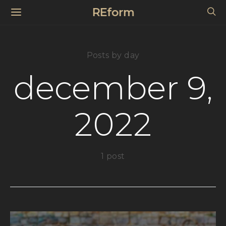
REform
Posts by day
december 9,
2022
1 post