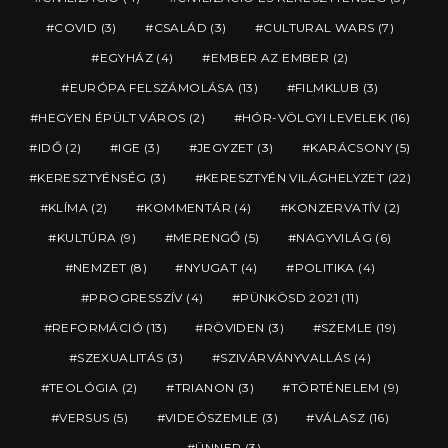
COVID
(3)
CSALÁD
(3)
CULTURAL WARS
(7)
EGYHÁZ
(4)
EMBER AZ EMBER
(2)
EURÓPA FELSZÁMOLÁSA
(13)
FILMKLUB
(3)
HEGYEN ÉPÜLT VÁROS
(2)
HÓR-VÖLGYI LEVELEK
(16)
IDŐ
(2)
IGE
(3)
JEGYZET
(3)
KARÁCSONY
(5)
KERESZTYÉNSÉG
(3)
KERESZTYÉN VILÁGHELYZET
(22)
KLÍMA
(2)
KOMMENTÁR
(4)
KONZERVATÍV
(2)
KULTÚRA
(9)
MERENGŐ
(5)
NAGYVILÁG
(6)
NEMZET
(8)
NYUGAT
(4)
POLITIKA
(4)
PROGRESSZÍV
(4)
PÜNKÖSD 2021
(11)
REFORMÁCIÓ
(13)
RÖVIDEN
(3)
SZEMLE
(19)
SZEXUALITÁS
(3)
SZIVÁRVÁNYVALLÁS
(4)
TEOLÓGIA
(2)
TRIANON
(3)
TÖRTÉNELEM
(9)
VERSUS
(5)
VIDEÓSZEMLE
(3)
VÁLASZ
(16)
ÜNNEP
(3)