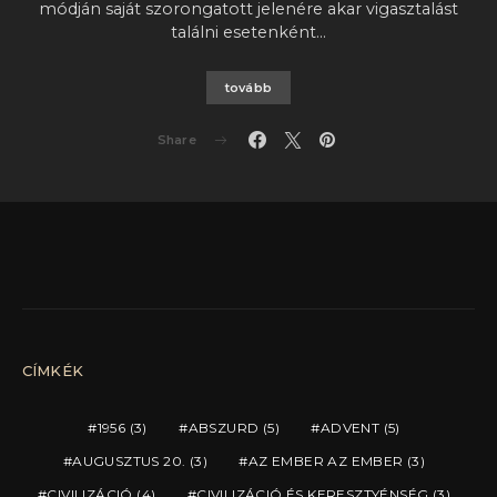
módján saját szorongatott jelenére akar vigasztalást
találni esetenként…
tovább
Share
CÍMKÉK
1956
(3)
ABSZURD
(5)
ADVENT
(5)
AUGUSZTUS 20.
(3)
AZ EMBER AZ EMBER
(3)
CIVILIZÁCIÓ
(4)
CIVILIZÁCIÓ ÉS KERESZTYÉNSÉG
(3)