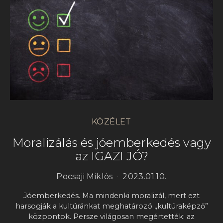
KÖZÉLET
Moralizálás és jóemberkedés vagy
az IGAZI JÓ?
Pocsaji Miklós
2023.01.10.
Jóemberkedés. Ma mindenki moralizál, mert ezt
harsogják a kultúránkat meghatározó „kultúraképző”
központok. Persze világosan megértették: az