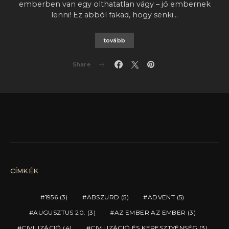
emberben van egy olthatatlan vágy – jó embernek
lenni! Ez abból fakad, hogy senki…
tovább
Share
CÍMKÉK
1956
(3)
ABSZURD
(5)
ADVENT
(5)
AUGUSZTUS 20.
(3)
AZ EMBER AZ EMBER
(3)
CIVILIZÁCIÓ
(4)
CIVILIZÁCIÓ ÉS KERESZTYÉNSÉG
(3)