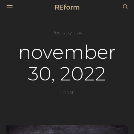
REform
Posts by day
november
30, 2022
1 post