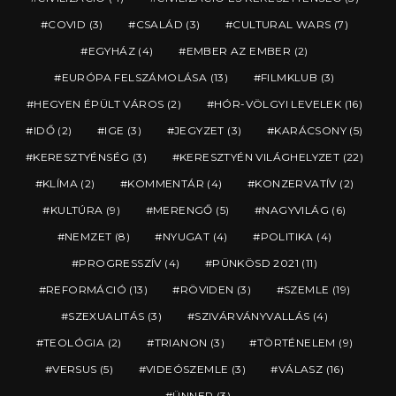
COVID
(3)
CSALÁD
(3)
CULTURAL WARS
(7)
EGYHÁZ
(4)
EMBER AZ EMBER
(2)
EURÓPA FELSZÁMOLÁSA
(13)
FILMKLUB
(3)
HEGYEN ÉPÜLT VÁROS
(2)
HÓR-VÖLGYI LEVELEK
(16)
IDŐ
(2)
IGE
(3)
JEGYZET
(3)
KARÁCSONY
(5)
KERESZTYÉNSÉG
(3)
KERESZTYÉN VILÁGHELYZET
(22)
KLÍMA
(2)
KOMMENTÁR
(4)
KONZERVATÍV
(2)
KULTÚRA
(9)
MERENGŐ
(5)
NAGYVILÁG
(6)
NEMZET
(8)
NYUGAT
(4)
POLITIKA
(4)
PROGRESSZÍV
(4)
PÜNKÖSD 2021
(11)
REFORMÁCIÓ
(13)
RÖVIDEN
(3)
SZEMLE
(19)
SZEXUALITÁS
(3)
SZIVÁRVÁNYVALLÁS
(4)
TEOLÓGIA
(2)
TRIANON
(3)
TÖRTÉNELEM
(9)
VERSUS
(5)
VIDEÓSZEMLE
(3)
VÁLASZ
(16)
ÜNNEP
(3)