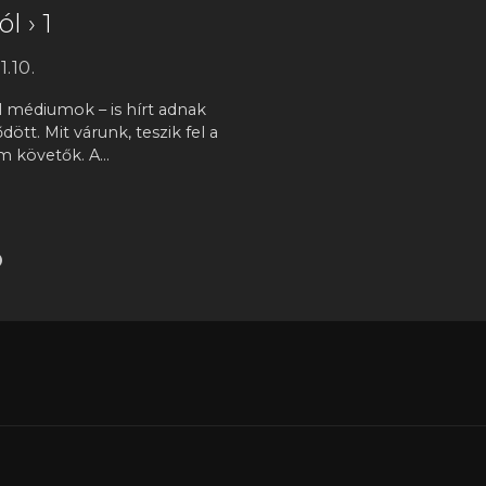
l › 1
.10.
 médiumok – is hírt adnak
ött. Mit várunk, teszik fel a
em követők. A…