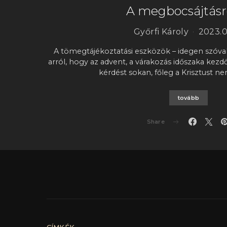
A megbocsájtásró
Győrfi Károly
2023.01
A tömegtájékoztatási eszközök – idegen szóval
arról, hogy az advent, a várakozás időszaka kezdőd
kérdést sokan, főleg a Krisztust n
tovább
Share