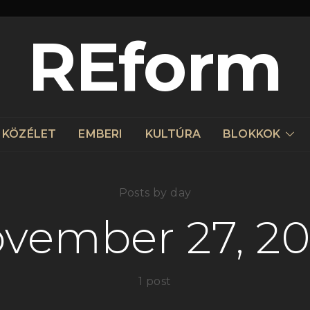
REform
KÖZÉLET
EMBERI
KULTÚRA
BLOKKOK
Posts by day
vember 27, 2
1 post