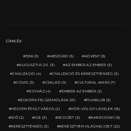
CÍMKÉK
1956
(3)
ABSZURD
(5)
ADVENT
(5)
AUGUSZTUS 20.
(3)
AZ EMBER AZ EMBER
(3)
CIVILIZÁCIÓ
(4)
CIVILIZÁCIÓ ÉS KERESZTYÉNSÉG
(3)
COVID
(3)
CSALÁD
(3)
CULTURAL WARS
(7)
EGYHÁZ
(4)
EMBER AZ EMBER
(2)
EURÓPA FELSZÁMOLÁSA
(13)
FILMKLUB
(3)
HEGYEN ÉPÜLT VÁROS
(2)
HÓR-VÖLGYI LEVELEK
(16)
IDŐ
(2)
IGE
(3)
JEGYZET
(3)
KARÁCSONY
(5)
KERESZTYÉNSÉG
(3)
KERESZTYÉN VILÁGHELYZET
(22)