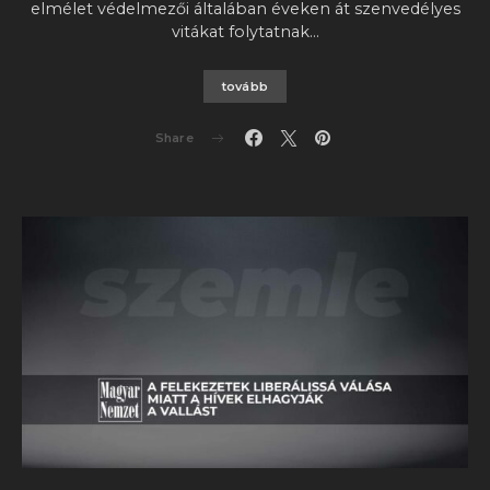
elmélet védelmezői általában éveken át szenvedélyes
vitákat folytatnak…
tovább
Share