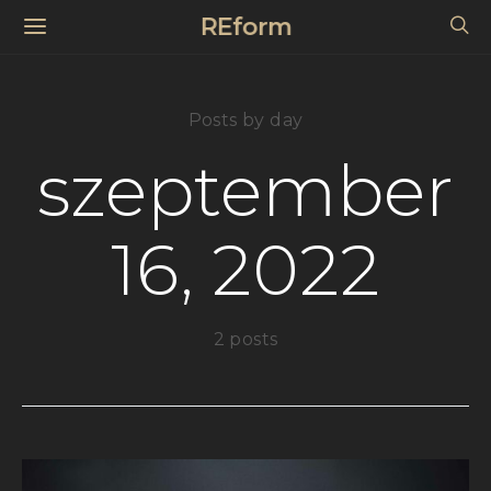
REform
Posts by day
szeptember
16, 2022
2 posts