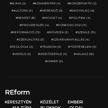
KLÍMA
(2)
KOMMENTÁR
(4)
KONZERVATÍV
(2)
KULTÚRA
(9)
MERENGŐ
(5)
NAGYVILÁG
(6)
NEMZET
(8)
NYUGAT
(4)
POLITIKA
(4)
PROGRESSZÍV
(4)
PÜNKÖSD 2021
(11)
REFORMÁCIÓ
(13)
RÖVIDEN
(3)
SZEMLE
(19)
SZEXUALITÁS
(3)
SZIVÁRVÁNYVALLÁS
(4)
TEOLÓGIA
(2)
TRIANON
(3)
TÖRTÉNELEM
(9)
VERSUS
(5)
VIDEÓSZEMLE
(3)
VÁLASZ
(16)
ÜNNEP
(3)
REform
KERESZTYÉN
KÖZÉLET
EMBERI
KULTÚRA
BLOKKOK
OLDAL