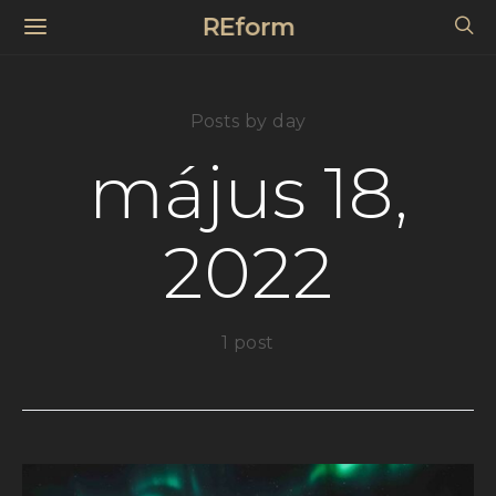
REform
Posts by day
május 18,
2022
1 post