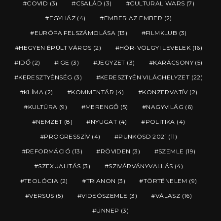
COVID
(3)
CSALÁD
(3)
CULTURAL WARS
(7)
EGYHÁZ
(4)
EMBER AZ EMBER
(2)
EURÓPA FELSZÁMOLÁSA
(13)
FILMKLUB
(3)
HEGYEN ÉPÜLT VÁROS
(2)
HÓR-VÖLGYI LEVELEK
(16)
IDŐ
(2)
IGE
(3)
JEGYZET
(3)
KARÁCSONY
(5)
KERESZTYÉNSÉG
(3)
KERESZTYÉN VILÁGHELYZET
(22)
KLÍMA
(2)
KOMMENTÁR
(4)
KONZERVATÍV
(2)
KULTÚRA
(9)
MERENGŐ
(5)
NAGYVILÁG
(6)
NEMZET
(8)
NYUGAT
(4)
POLITIKA
(4)
PROGRESSZÍV
(4)
PÜNKÖSD 2021
(11)
REFORMÁCIÓ
(13)
RÖVIDEN
(3)
SZEMLE
(19)
SZEXUALITÁS
(3)
SZIVÁRVÁNYVALLÁS
(4)
TEOLÓGIA
(2)
TRIANON
(3)
TÖRTÉNELEM
(9)
VERSUS
(5)
VIDEÓSZEMLE
(3)
VÁLASZ
(16)
ÜNNEP
(3)