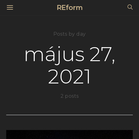
REform
Posts by day
május 27,
2021
2 posts