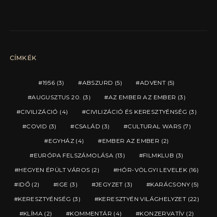
CÍMKÉK
1956
(3)
ABSZURD
(5)
ADVENT
(5)
AUGUSZTUS 20.
(3)
AZ EMBER AZ EMBER
(3)
CIVILIZÁCIÓ
(4)
CIVILIZÁCIÓ ÉS KERESZTYÉNSÉG
(3)
COVID
(3)
CSALÁD
(3)
CULTURAL WARS
(7)
EGYHÁZ
(4)
EMBER AZ EMBER
(2)
EURÓPA FELSZÁMOLÁSA
(13)
FILMKLUB
(3)
HEGYEN ÉPÜLT VÁROS
(2)
HÓR-VÖLGYI LEVELEK
(16)
IDŐ
(2)
IGE
(3)
JEGYZET
(3)
KARÁCSONY
(5)
KERESZTYÉNSÉG
(3)
KERESZTYÉN VILÁGHELYZET
(22)
KLÍMA
(2)
KOMMENTÁR
(4)
KONZERVATÍV
(2)