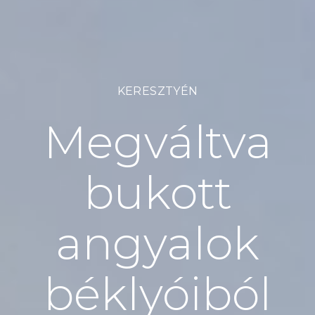
KERESZTYÉN
Megváltva
bukott
angyalok
béklyóiból