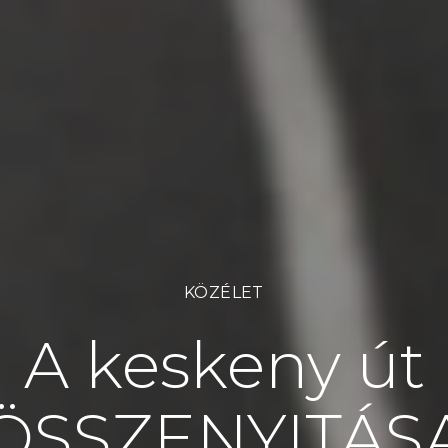
KÖZÉLET
A keskeny út
ÖSSZENYITÁS