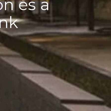
ön és a
ink