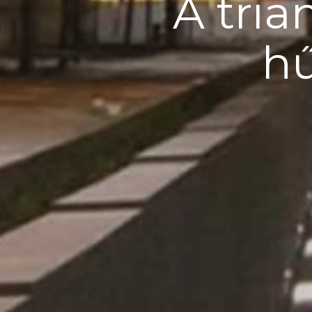
A tria
hű