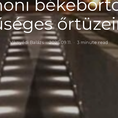
noni békebört
séges őrtüze
Viknyédi Balázs
2025.09.11.
3 minute read