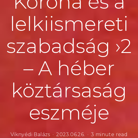
Korona és a
lelkiismereti
szabadság ›2
– A héber
köztársaság
eszméje
Viknyédi Balázs
2023.06.26.
3 minute read