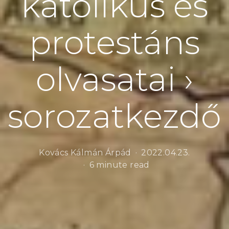
katolikus és
protestáns
olvasatai ›
sorozatkezdő
Kovács Kálmán Árpád
2022.04.23.
6 minute read