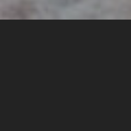
BEVEZETÉS – A SOROZATHOZ
Jelen sorozatunk két szálon fut majd:
1.
Definiálja a bűnbánatos magyar történeti
tudatot, elhatárolja annak protestáns és katolikus
olvasatait, majd kimutatja ezek torzulásait az
eredeti koncepciókhoz képest.
2.
Miután lehántja a történeti gondolkodásunk
axiómáit (át nem gondolt egyértelműségeit), újra
áttekinti a magyar történelem fordulópontjait a