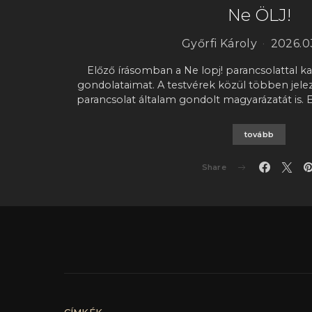
Ne ÖLJ!
Győrfi Károly
2026.0
Előző írásomban a Ne lopj! parancsolattal k
gondolataimat. A testvérek közül többen jelez
parancsolat általam gondolt magyarázatát is.
tovább
Share