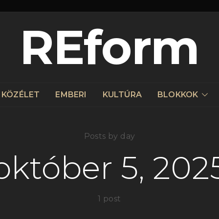
REform
KÖZÉLET
EMBERI
KULTÚRA
BLOKKOK
Posts by day
október 5, 202
1 post