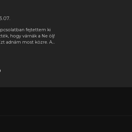
3.07.
apcsolatban fejtettem ki
ték, hogy várnák a Ne ölj!
 Ezt adnám most közre. A…