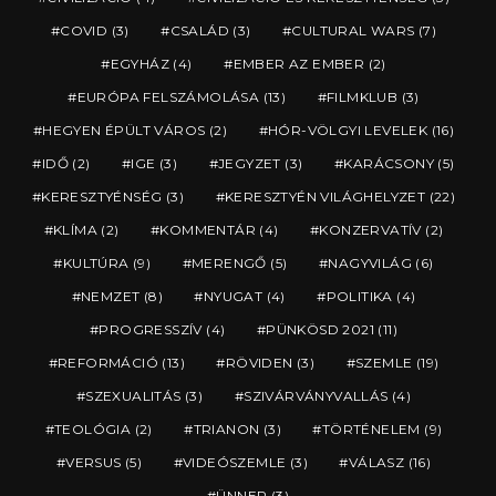
COVID
(3)
CSALÁD
(3)
CULTURAL WARS
(7)
EGYHÁZ
(4)
EMBER AZ EMBER
(2)
EURÓPA FELSZÁMOLÁSA
(13)
FILMKLUB
(3)
HEGYEN ÉPÜLT VÁROS
(2)
HÓR-VÖLGYI LEVELEK
(16)
IDŐ
(2)
IGE
(3)
JEGYZET
(3)
KARÁCSONY
(5)
KERESZTYÉNSÉG
(3)
KERESZTYÉN VILÁGHELYZET
(22)
KLÍMA
(2)
KOMMENTÁR
(4)
KONZERVATÍV
(2)
KULTÚRA
(9)
MERENGŐ
(5)
NAGYVILÁG
(6)
NEMZET
(8)
NYUGAT
(4)
POLITIKA
(4)
PROGRESSZÍV
(4)
PÜNKÖSD 2021
(11)
REFORMÁCIÓ
(13)
RÖVIDEN
(3)
SZEMLE
(19)
SZEXUALITÁS
(3)
SZIVÁRVÁNYVALLÁS
(4)
TEOLÓGIA
(2)
TRIANON
(3)
TÖRTÉNELEM
(9)
VERSUS
(5)
VIDEÓSZEMLE
(3)
VÁLASZ
(16)
ÜNNEP
(3)