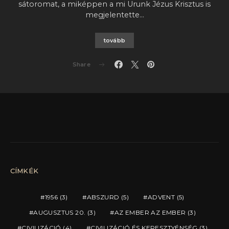
sátoromat, a miképpen a mi Urunk Jézus Krisztus is
megjelentette…
tovább
Share
CÍMKÉK
1956
(3)
ABSZURD
(5)
ADVENT
(5)
AUGUSZTUS 20.
(3)
AZ EMBER AZ EMBER
(3)
CIVILIZÁCIÓ
(4)
CIVILIZÁCIÓ ÉS KERESZTYÉNSÉG
(3)