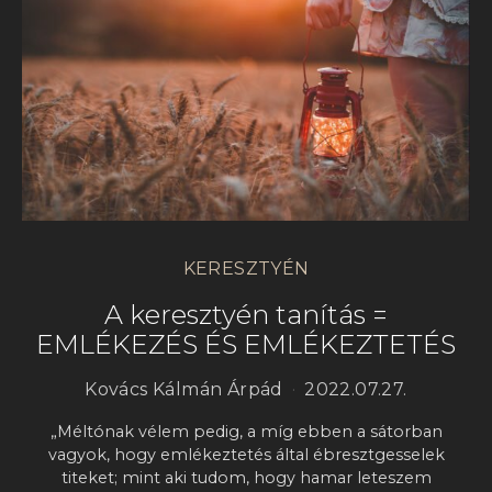
KERESZTYÉN
A keresztyén tanítás =
EMLÉKEZÉS ÉS EMLÉKEZTETÉS
Kovács Kálmán Árpád
2022.07.27.
„Méltónak vélem pedig, a míg ebben a sátorban
vagyok, hogy emlékeztetés által ébresztgesselek
titeket; mint aki tudom, hogy hamar leteszem