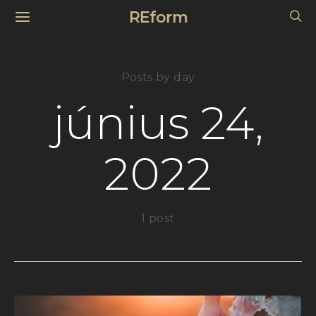
REform
Posts by day
június 24,
2022
1 post