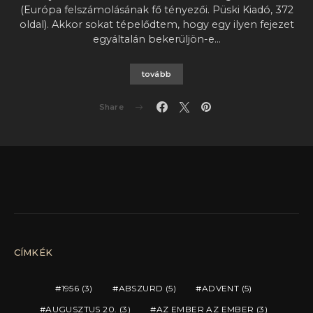
(Európa felszámolásának fő tényezői. Püski Kiadó, 372
oldal). Akkor sokat tépelődtem, hogy egy ilyen fejezet
egyáltalán bekerüljön-e…
tovább
Share
CÍMKÉK
1956
(3)
ABSZURD
(5)
ADVENT
(5)
AUGUSZTUS 20.
(3)
AZ EMBER AZ EMBER
(3)