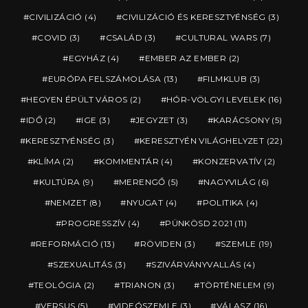
CIVILIZÁCIÓ
(4)
CIVILIZÁCIÓ ÉS KERESZTYÉNSÉG
(3)
COVID
(3)
CSALÁD
(3)
CULTURAL WARS
(7)
EGYHÁZ
(4)
EMBER AZ EMBER
(2)
EURÓPA FELSZÁMOLÁSA
(13)
FILMKLUB
(3)
HEGYEN ÉPÜLT VÁROS
(2)
HÓR-VÖLGYI LEVELEK
(16)
IDŐ
(2)
IGE
(3)
JEGYZET
(3)
KARÁCSONY
(5)
KERESZTYÉNSÉG
(3)
KERESZTYÉN VILÁGHELYZET
(22)
KLÍMA
(2)
KOMMENTÁR
(4)
KONZERVATÍV
(2)
KULTÚRA
(9)
MERENGŐ
(5)
NAGYVILÁG
(6)
NEMZET
(8)
NYUGAT
(4)
POLITIKA
(4)
PROGRESSZÍV
(4)
PÜNKÖSD 2021
(11)
REFORMÁCIÓ
(13)
RÖVIDEN
(3)
SZEMLE
(19)
SZEXUALITÁS
(3)
SZIVÁRVÁNYVALLÁS
(4)
TEOLÓGIA
(2)
TRIANON
(3)
TÖRTÉNELEM
(9)
VERSUS
(5)
VIDEÓSZEMLE
(3)
VÁLASZ
(16)