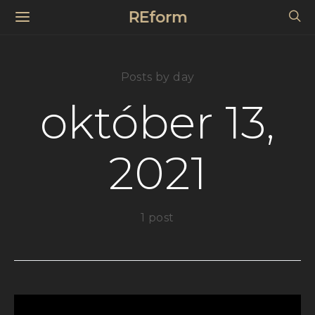
REform
Posts by day
október 13,
2021
1 post