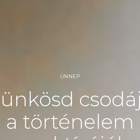
ÜNNEP
ünkösd csodá
a történelem