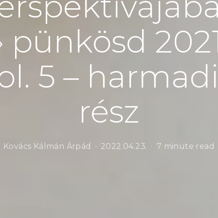
erspektívájáb
› pünkösd 202
ol. 5 – harmad
rész
Kovács Kálmán Árpád
2022.04.23.
7 minute read