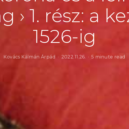
 › 1. rész: a k
1526-ig
Kovács Kálmán Árpád
2022.11.26.
5 minute read